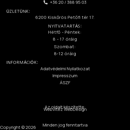
+36 20 / 388 95 03
ÜZLETÜNK:
6200 Kiskőrös Petőfi tér 17.
NYITVATARTÁS:
Hétfő - Péntek:
8 - 17 óráig
Szombat:
8-12 óráig
INFORMÁCIÓK:
Adatvédelmi Nyilatkozat
Impresszum
ÁSZF
Az oldalt készítette:
WebVitéz WebDesign
Minden jog fenntartva
Copyright © 2026