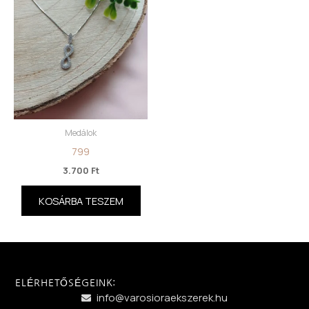
Medálok
799
3.700
Ft
KOSÁRBA TESZEM
ELÉRHETŐSÉGEINK:
info@varosioraekszerek.hu