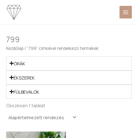
Skip
to
content
799
Kezdőlap
/ “799” címkével rendelkező termékek
ÓRÁK
ÉKSZEREK
FÜLBEVALÓK
Összesen 1 találat