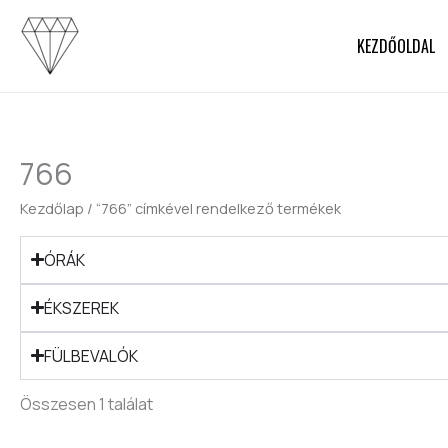
Skip
to
KEZDŐOLDAL
content
766
Kezdőlap
/ “766” címkével rendelkező termékek
ÓRÁK
ÉKSZEREK
FÜLBEVALÓK
Összesen 1 találat