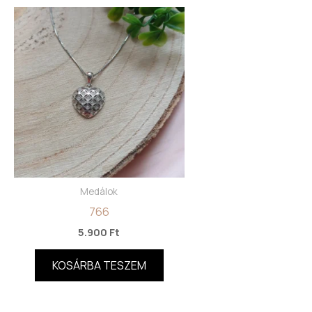
Medálok
766
5.900
Ft
KOSÁRBA TESZEM