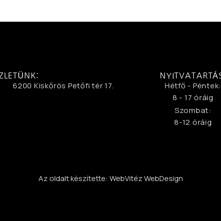
ZLETÜNK:
NYITVATARTÁ
6200 Kiskőrös Petőfi tér 17.
Hétfő - Péntek
8 - 17 óráig
Szombat:
8-12 óráig
Az oldalt készítette: WebVitéz WebDesign