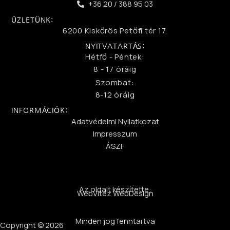
+36 20 / 388 95 03
ÜZLETÜNK:
6200 Kiskőrös Petőfi tér 17.
NYITVATARTÁS:
Hétfő - Péntek:
8 - 17 óráig
Szombat:
8-12 óráig
INFORMÁCIÓK:
Adatvédelmi Nyilatkozat
Impresszum
ÁSZF
Az oldalt készítette:
WebVitéz WebDesign
Minden jog fenntartva
Copyright © 2026