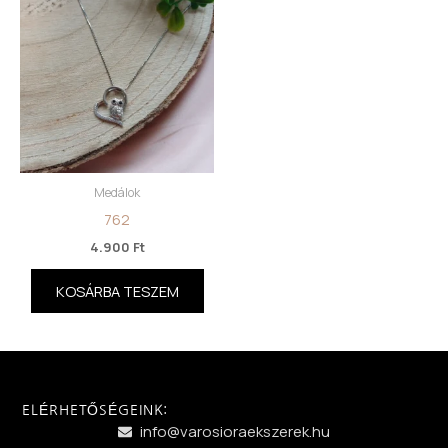
Medálok
762
4.900
Ft
KOSÁRBA TESZEM
ELÉRHETŐSÉGEINK:
info@varosioraekszerek.hu