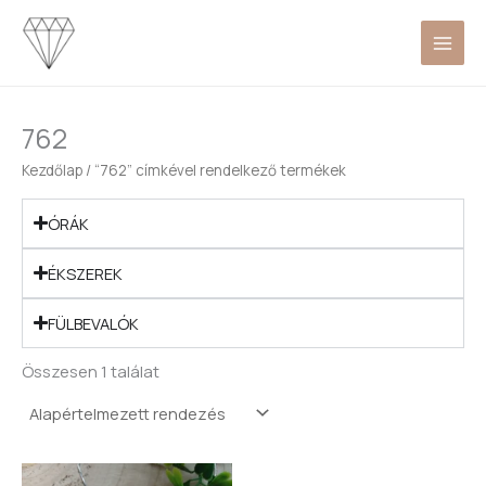
Skip
to
content
762
Kezdőlap
/ “762” címkével rendelkező termékek
ÓRÁK
ÉKSZEREK
FÜLBEVALÓK
Összesen 1 találat