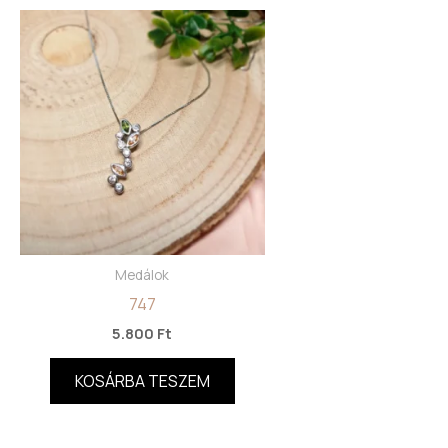
Medálok
747
5.800
Ft
KOSÁRBA TESZEM