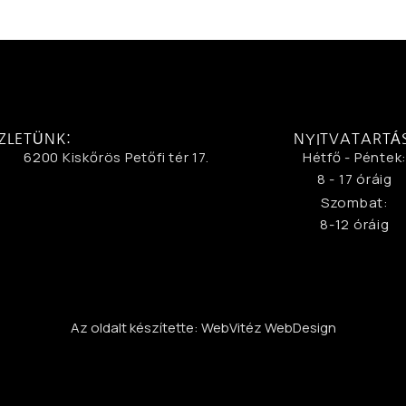
ZLETÜNK:
NYITVATARTÁ
6200 Kiskőrös Petőfi tér 17.
Hétfő - Péntek
8 - 17 óráig
Szombat:
8-12 óráig
Az oldalt készítette: WebVitéz WebDesign