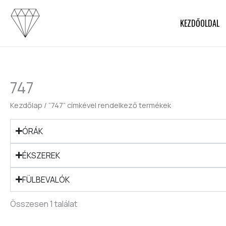
Skip
to
KEZDŐOLDAL
content
747
Kezdőlap
/ “747” címkével rendelkező termékek
ÓRÁK
ÉKSZEREK
FÜLBEVALÓK
Összesen 1 találat