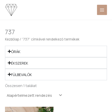
Skip
to
content
737
Kezdőlap
/ “737” címkével rendelkező termékek
ÓRÁK
ÉKSZEREK
FÜLBEVALÓK
Összesen 1 találat