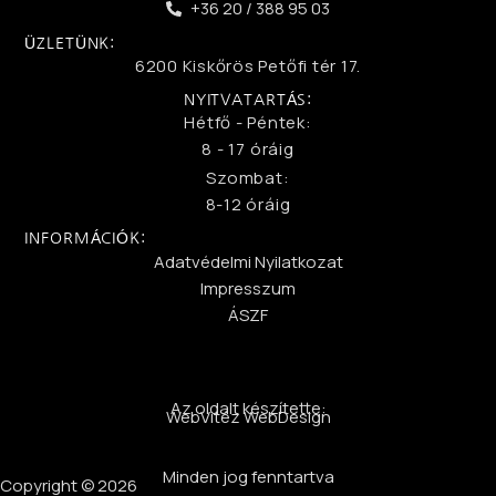
+36 20 / 388 95 03
ÜZLETÜNK:
6200 Kiskőrös Petőfi tér 17.
NYITVATARTÁS:
Hétfő - Péntek:
8 - 17 óráig
Szombat:
8-12 óráig
INFORMÁCIÓK:
Adatvédelmi Nyilatkozat
Impresszum
ÁSZF
Az oldalt készítette:
WebVitéz WebDesign
Minden jog fenntartva
Copyright © 2026