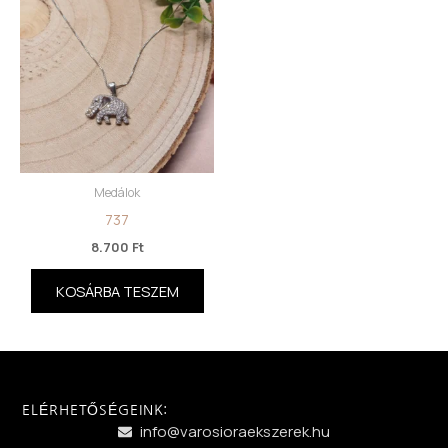
Medálok
737
8.700
Ft
KOSÁRBA TESZEM
ELÉRHETŐSÉGEINK:
info@varosioraekszerek.hu