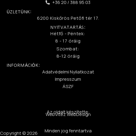
+36 20 / 388 95 03
ÜZLETÜNK:
6200 Kiskőrös Petőfi tér 17.
NYITVATARTÁS:
Hétfő - Péntek:
8 - 17 óráig
Szombat:
8-12 óráig
INFORMÁCIÓK:
Adatvédelmi Nyilatkozat
Impresszum
ÁSZF
Az oldalt készítette:
WebVitéz WebDesign
Minden jog fenntartva
Copyright © 2026