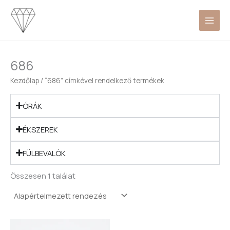
Skip
to
content
686
Kezdőlap
/ “686” címkével rendelkező termékek
ÓRÁK
ÉKSZEREK
FÜLBEVALÓK
Összesen 1 találat