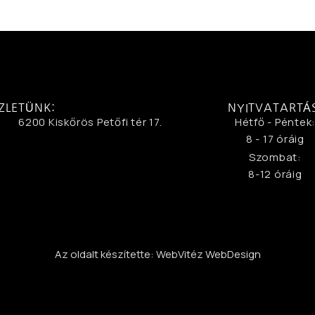
ZLETÜNK:
NYITVATARTÁ
6200 Kiskőrös Petőfi tér 17.
Hétfő - Péntek
8 - 17 óráig
Szombat:
8-12 óráig
Az oldalt készítette: WebVitéz WebDesign