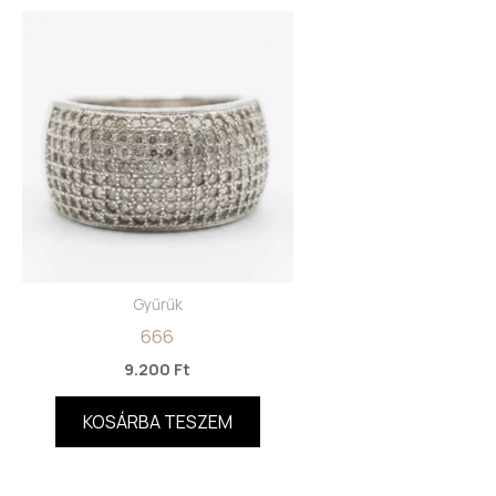
Gyűrűk
666
9.200
Ft
KOSÁRBA TESZEM