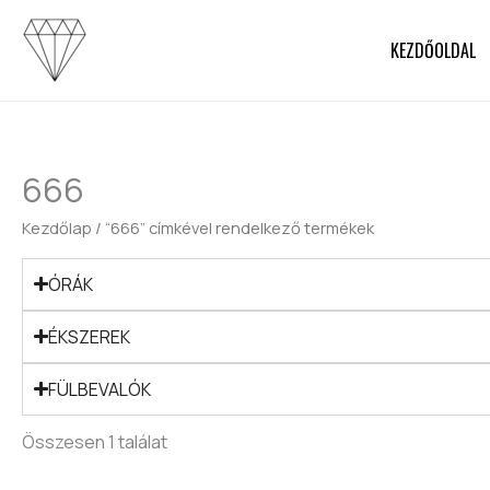
Skip
to
KEZDŐOLDAL
content
666
Kezdőlap
/ “666” címkével rendelkező termékek
ÓRÁK
ÉKSZEREK
FÜLBEVALÓK
Összesen 1 találat