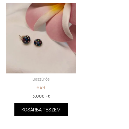
Beszúrós
649
3.000
Ft
KOSÁRBA TESZEM