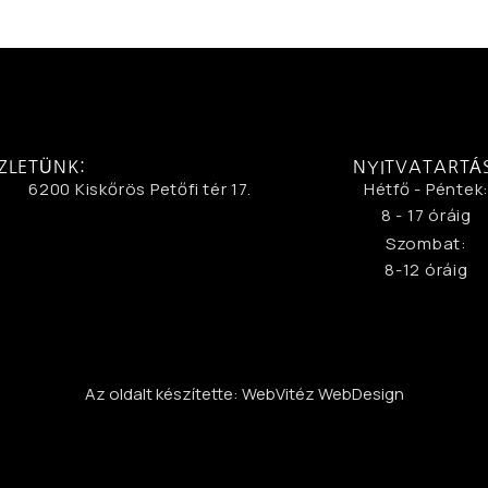
ZLETÜNK:
NYITVATARTÁ
6200 Kiskőrös Petőfi tér 17.
Hétfő - Péntek
8 - 17 óráig
Szombat:
8-12 óráig
Az oldalt készítette: WebVitéz WebDesign