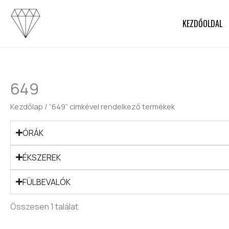
Skip
to
KEZDŐOLDAL
content
649
Kezdőlap
/ “649” címkével rendelkező termékek
ÓRÁK
ÉKSZEREK
FÜLBEVALÓK
Összesen 1 találat