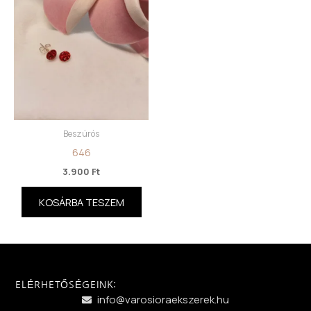
Beszúrós
646
3.900
Ft
KOSÁRBA TESZEM
ELÉRHETŐSÉGEINK:
info@varosioraekszerek.hu