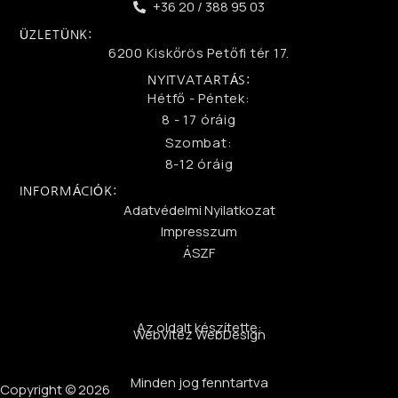
+36 20 / 388 95 03
ÜZLETÜNK:
6200 Kiskőrös Petőfi tér 17.
NYITVATARTÁS:
Hétfő - Péntek:
8 - 17 óráig
Szombat:
8-12 óráig
INFORMÁCIÓK:
Adatvédelmi Nyilatkozat
Impresszum
ÁSZF
Az oldalt készítette:
WebVitéz WebDesign
Minden jog fenntartva
Copyright © 2026