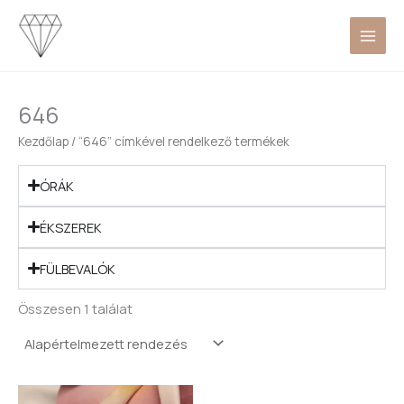
Skip
to
content
646
Kezdőlap
/ “646” címkével rendelkező termékek
ÓRÁK
ÉKSZEREK
FÜLBEVALÓK
Összesen 1 találat