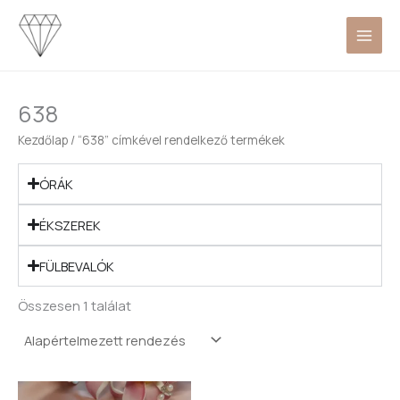
Skip
to
content
638
Kezdőlap
/ “638” címkével rendelkező termékek
ÓRÁK
ÉKSZEREK
FÜLBEVALÓK
Összesen 1 találat