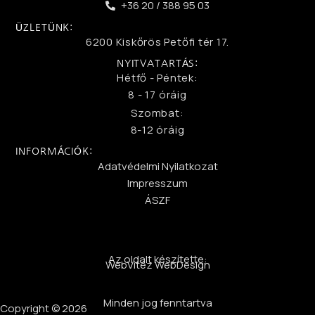
+36 20 / 388 95 03
ÜZLETÜNK:
6200 Kiskőrös Petőfi tér 17.
NYITVATARTÁS:
Hétfő - Péntek:
8 - 17 óráig
Szombat:
8-12 óráig
INFORMÁCIÓK:
Adatvédelmi Nyilatkozat
Impresszum
ÁSZF
Az oldalt készítette:
WebVitéz WebDesign
Minden jog fenntartva
Copyright © 2026