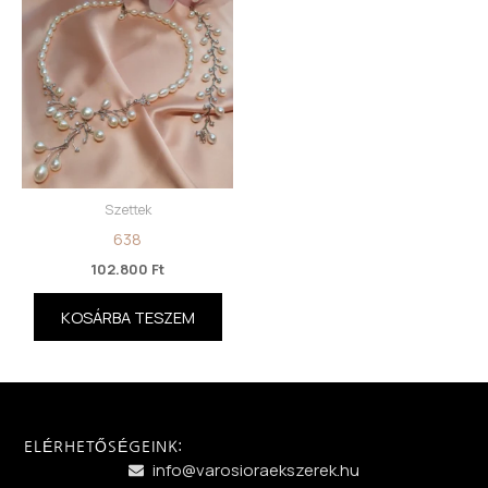
Szettek
638
102.800
Ft
KOSÁRBA TESZEM
ELÉRHETŐSÉGEINK:
info@varosioraekszerek.hu