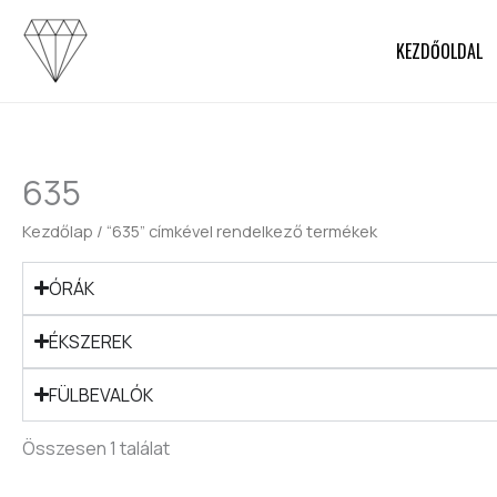
Skip
to
KEZDŐOLDAL
content
635
Kezdőlap
/ “635” címkével rendelkező termékek
ÓRÁK
ÉKSZEREK
FÜLBEVALÓK
Összesen 1 találat