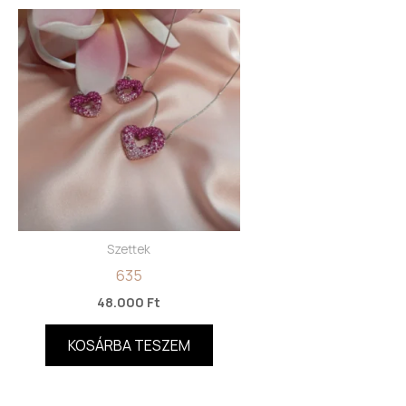
Szettek
635
48.000
Ft
KOSÁRBA TESZEM