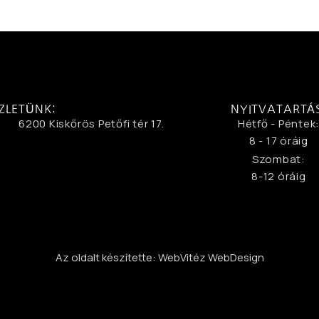
ZLETÜNK:
NYITVATARTÁ
6200 Kiskőrös Petőfi tér 17.
Hétfő - Péntek
8 - 17 óráig
Szombat:
8-12 óráig
Az oldalt készítette: WebVitéz WebDesign