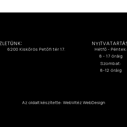
ZLETÜNK:
NYITVATARTÁ
6200 Kiskőrös Petőfi tér 17.
Hétfő - Péntek
8 - 17 óráig
Szombat:
8-12 óráig
Az oldalt készítette: WebVitéz WebDesign