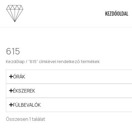
Skip
to
KEZDŐOLDAL
content
615
Kezdőlap
/ “615” címkével rendelkező termékek
ÓRÁK
ÉKSZEREK
FÜLBEVALÓK
Összesen 1 találat