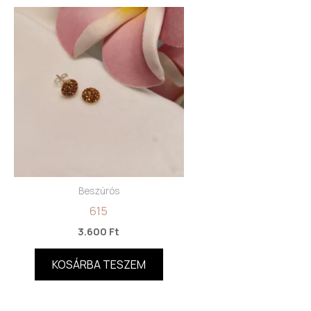
Beszúrós
615
3.600
Ft
KOSÁRBA TESZEM