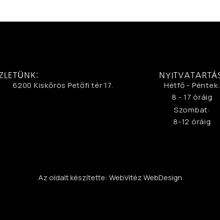
ZLETÜNK:
NYITVATARTÁ
6200 Kiskőrös Petőfi tér 17.
Hétfő - Péntek
8 - 17 óráig
Szombat:
8-12 óráig
Az oldalt készítette: WebVitéz WebDesign