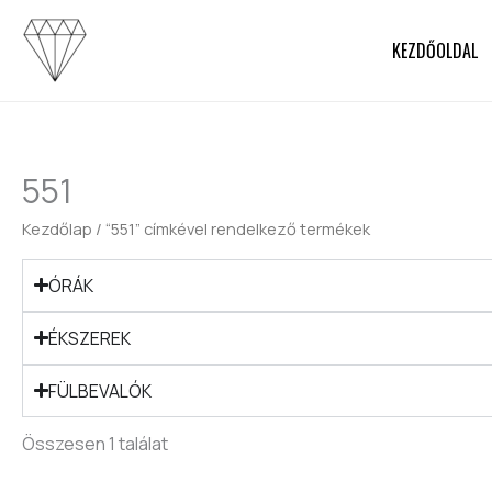
Skip
to
KEZDŐOLDAL
content
551
Kezdőlap
/ “551” címkével rendelkező termékek
ÓRÁK
ÉKSZEREK
FÜLBEVALÓK
Összesen 1 találat