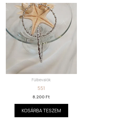
Fülbevalók
551
8.200
Ft
KOSÁRBA TESZEM