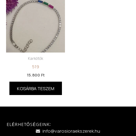
Karkötők
519
15.800
Ft
KOSÁRBA TESZEM
ELÉRHETŐSÉGEINK:
info@varosioraekszerek.hu