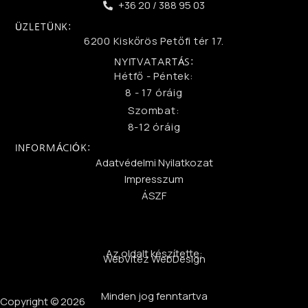
+36 20 / 388 95 03
ÜZLETÜNK:
6200 Kiskőrös Petőfi tér 17.
NYITVATARTÁS:
Hétfő - Péntek:
8 - 17 óráig
Szombat:
8-12 óráig
INFORMÁCIÓK:
Adatvédelmi Nyilatkozat
Impresszum
ÁSZF
Az oldalt készítette:
WebVitéz WebDesign
Minden jog fenntartva
Copyright © 2026