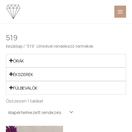
Skip
to
content
519
Kezdőlap
/ “519” címkével rendelkező termékek
ÓRÁK
ÉKSZEREK
FÜLBEVALÓK
Összesen 1 találat