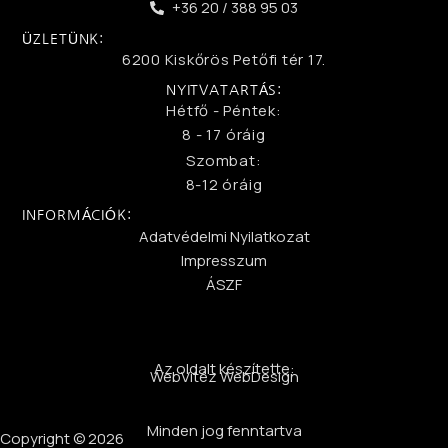
+36 20 / 388 95 03
ÜZLETÜNK:
6200 Kiskőrös Petőfi tér 17.
NYITVATARTÁS:
Hétfő - Péntek:
8 - 17 óráig
Szombat:
8-12 óráig
INFORMÁCIÓK:
Adatvédelmi Nyilatkozat
Impresszum
ÁSZF
Az oldalt készítette:
WebVitéz WebDesign
Minden jog fenntartva
Copyright © 2026