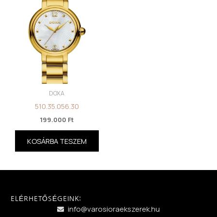
DOXA
510.35.056.30
199.000
Ft
KOSÁRBA TESZEM
ELÉRHETŐSÉGEINK:
info@varosioraekszerek.hu