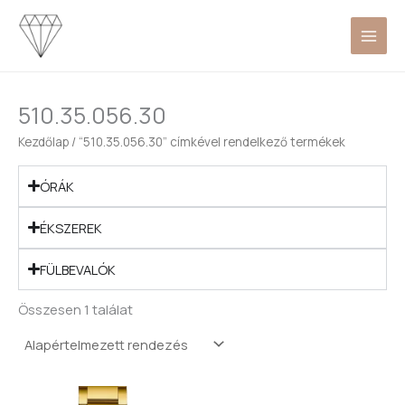
Skip
to
content
510.35.056.30
Kezdőlap
/ “510.35.056.30” címkével rendelkező termékek
ÓRÁK
ÉKSZEREK
FÜLBEVALÓK
Összesen 1 találat