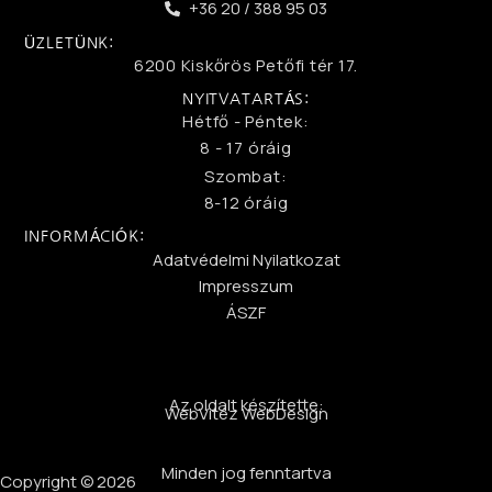
+36 20 / 388 95 03
ÜZLETÜNK:
6200 Kiskőrös Petőfi tér 17.
NYITVATARTÁS:
Hétfő - Péntek:
8 - 17 óráig
Szombat:
8-12 óráig
INFORMÁCIÓK:
Adatvédelmi Nyilatkozat
Impresszum
ÁSZF
Az oldalt készítette:
WebVitéz WebDesign
Minden jog fenntartva
Copyright © 2026