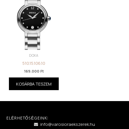
DOXA
510.15.106.10
169.000
Ft
KOSÁRBA TESZEM
ELÉRHETŐSÉGEINK:
info@varosioraekszerek.hu