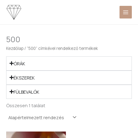
Skip
to
content
500
Kezdőlap
/ “500” címkével rendelkező termékek
ÓRÁK
ÉKSZEREK
FÜLBEVALÓK
Összesen 1 találat