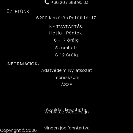
+36 20 / 388 95 03
ÜZLETÜNK:
6200 Kiskőrös Petőfi tér 17.
NYITVATARTÁS:
Hétfő - Péntek:
8 - 17 óráig
Szombat:
8-12 óráig
INFORMÁCIÓK:
Adatvédelmi Nyilatkozat
Impresszum
ÁSZF
Az oldalt készítette:
WebVitéz WebDesign
Minden jog fenntartva
Copyright © 2026