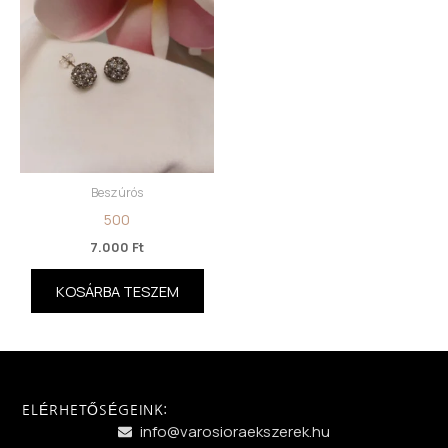
Beszúrós
500
7.000
Ft
KOSÁRBA TESZEM
ELÉRHETŐSÉGEINK:
info@varosioraekszerek.hu