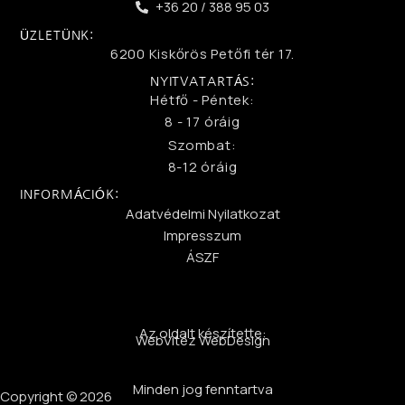
+36 20 / 388 95 03
ÜZLETÜNK:
6200 Kiskőrös Petőfi tér 17.
NYITVATARTÁS:
Hétfő - Péntek:
8 - 17 óráig
Szombat:
8-12 óráig
INFORMÁCIÓK:
Adatvédelmi Nyilatkozat
Impresszum
ÁSZF
Az oldalt készítette:
WebVitéz WebDesign
Minden jog fenntartva
Copyright © 2026