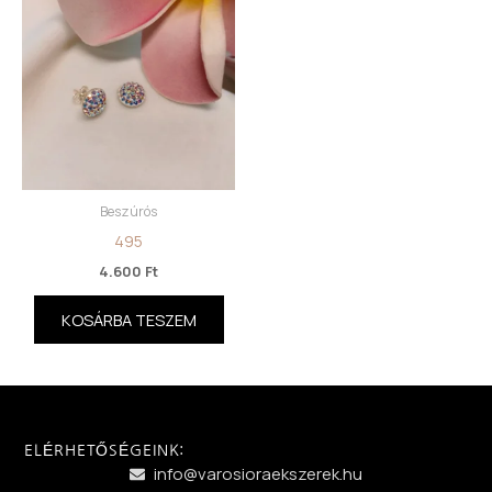
Beszúrós
495
4.600
Ft
KOSÁRBA TESZEM
ELÉRHETŐSÉGEINK:
info@varosioraekszerek.hu