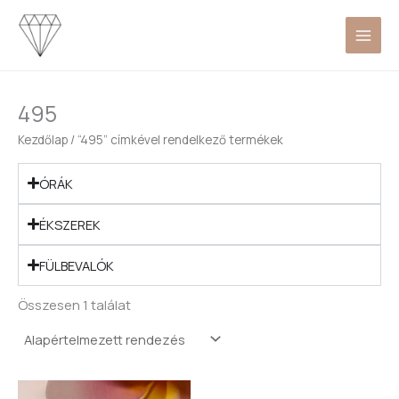
Skip
to
content
495
Kezdőlap
/ “495” címkével rendelkező termékek
ÓRÁK
ÉKSZEREK
FÜLBEVALÓK
Összesen 1 találat