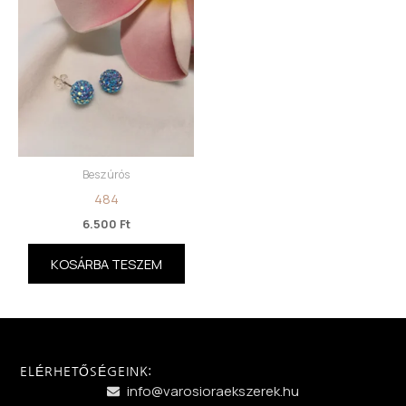
Beszúrós
484
6.500
Ft
KOSÁRBA TESZEM
ELÉRHETŐSÉGEINK:
info@varosioraekszerek.hu