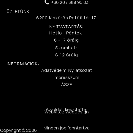
+36 20 / 388 95 03
ÜZLETÜNK:
6200 Kiskőrös Petőfi tér 17.
NYITVATARTÁS:
Hétfő - Péntek:
8 - 17 óráig
Szombat:
8-12 óráig
INFORMÁCIÓK:
Adatvédelmi Nyilatkozat
Impresszum
ÁSZF
Az oldalt készítette:
WebVitéz WebDesign
Minden jog fenntartva
Copyright © 2026