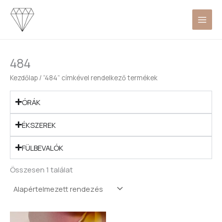
Skip
to
content
484
Kezdőlap
/ “484” címkével rendelkező termékek
ÓRÁK
ÉKSZEREK
FÜLBEVALÓK
Összesen 1 találat