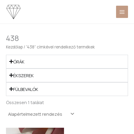
Skip
to
content
438
Kezdőlap
/ “438” címkével rendelkező termékek
ÓRÁK
ÉKSZEREK
FÜLBEVALÓK
Összesen 1 találat