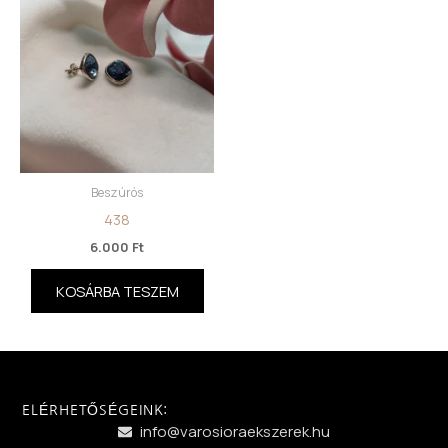
Beszúrós
438
6.000
Ft
KOSÁRBA TESZEM
ELÉRHETŐSÉGEINK:
info@varosioraekszerek.hu