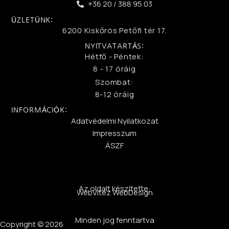
+36 20 / 388 95 03
ÜZLETÜNK:
6200 Kiskőrös Petőfi tér 17.
NYITVATARTÁS:
Hétfő - Péntek:
8 - 17 óráig
Szombat:
8-12 óráig
INFORMÁCIÓK:
Adatvédelmi Nyilatkozat
Impresszum
ÁSZF
Az oldalt készítette:
WebVitéz WebDesign
Minden jog fenntartva
Copyright © 2026