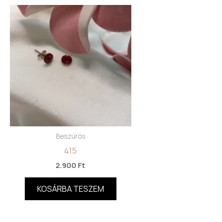
Beszúrós
415
2.900
Ft
KOSÁRBA TESZEM