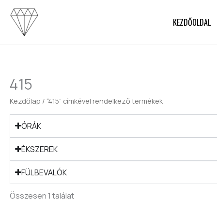
Skip
to
KEZDŐOLDAL
content
415
Kezdőlap
/ “415” címkével rendelkező termékek
ÓRÁK
ÉKSZEREK
FÜLBEVALÓK
Összesen 1 találat