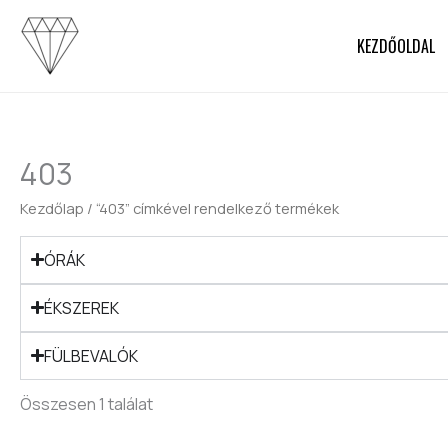
Skip
to
KEZDŐOLDAL
content
403
Kezdőlap
/ “403” címkével rendelkező termékek
ÓRÁK
ÉKSZEREK
FÜLBEVALÓK
Összesen 1 találat