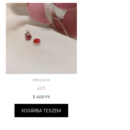
Beszúrós
403
3.400
Ft
KOSÁRBA TESZEM