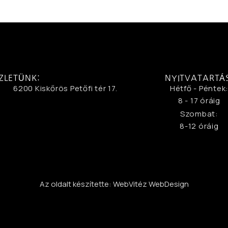
ZLETÜNK:
NYITVATARTÁ
6200 Kiskőrös Petőfi tér 17.
Hétfő - Péntek
8 - 17 óráig
Szombat:
8-12 óráig
Az oldalt készítette: WebVitéz WebDesign