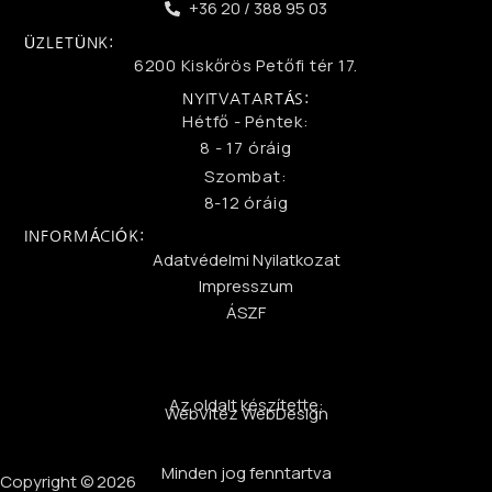
+36 20 / 388 95 03
ÜZLETÜNK:
6200 Kiskőrös Petőfi tér 17.
NYITVATARTÁS:
Hétfő - Péntek:
8 - 17 óráig
Szombat:
8-12 óráig
INFORMÁCIÓK:
Adatvédelmi Nyilatkozat
Impresszum
ÁSZF
Az oldalt készítette:
WebVitéz WebDesign
Minden jog fenntartva
Copyright © 2026