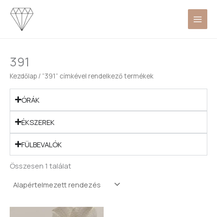
Skip
to
content
391
Kezdőlap
/ “391” címkével rendelkező termékek
ÓRÁK
ÉKSZEREK
FÜLBEVALÓK
Összesen 1 találat