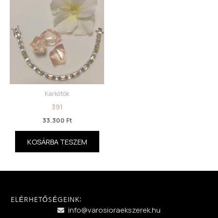
Karkötők
391
33.300
Ft
KOSÁRBA TESZEM
ELÉRHETŐSÉGEINK:
info@varosioraekszerek.hu