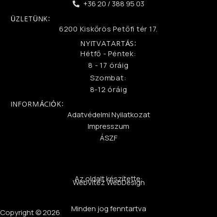
+36 20 / 388 95 03
ÜZLETÜNK:
6200 Kiskőrös Petőfi tér 17.
NYITVATARTÁS:
Hétfő - Péntek:
8 - 17 óráig
Szombat:
8-12 óráig
INFORMÁCIÓK:
Adatvédelmi Nyilatkozat
Impresszum
ÁSZF
Az oldalt készítette:
WebVitéz WebDesign
Minden jog fenntartva
Copyright © 2026