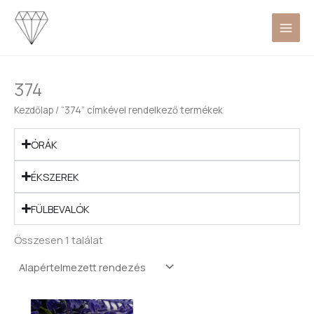
Skip
to
content
374
Kezdőlap
/ “374” címkével rendelkező termékek
ÓRÁK
ÉKSZEREK
FÜLBEVALÓK
Összesen 1 találat