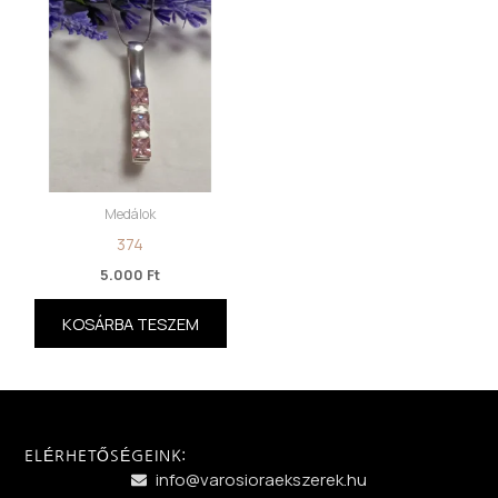
Medálok
374
5.000
Ft
KOSÁRBA TESZEM
ELÉRHETŐSÉGEINK:
info@varosioraekszerek.hu