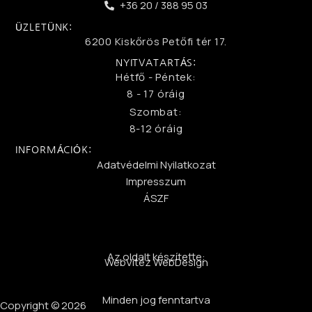
+36 20 / 388 95 03
ÜZLETÜNK:
6200 Kiskőrös Petőfi tér 17.
NYITVATARTÁS:
Hétfő - Péntek:
8 - 17 óráig
Szombat:
8-12 óráig
INFORMÁCIÓK:
Adatvédelmi Nyilatkozat
Impresszum
ÁSZF
Az oldalt készítette:
WebVitéz WebDesign
Minden jog fenntartva
Copyright © 2026