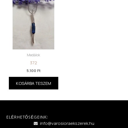
Medálok
372
5.100
Ft
KOSÁRBA TESZEM
ELÉRHETŐSÉGEINK:
info@varosioraekszerek.hu