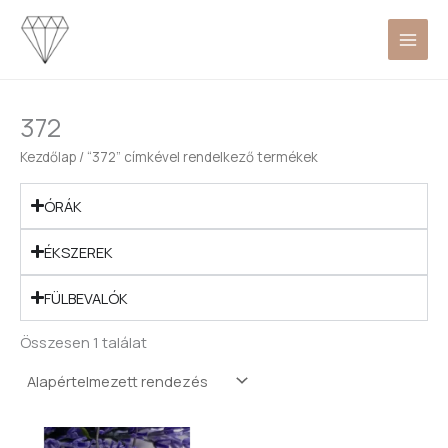
Skip
to
content
372
Kezdőlap
/ “372” címkével rendelkező termékek
ÓRÁK
ÉKSZEREK
FÜLBEVALÓK
Összesen 1 találat