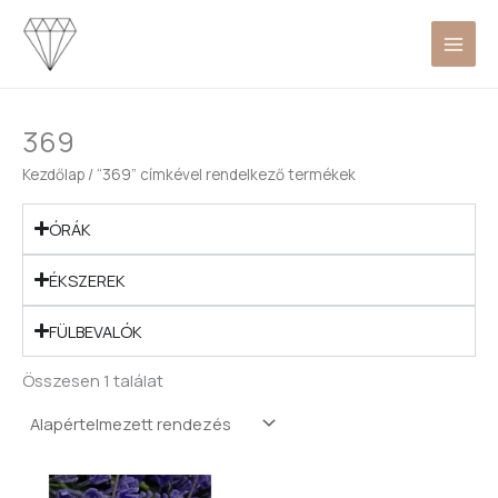
Skip
to
content
369
Kezdőlap
/ “369” címkével rendelkező termékek
ÓRÁK
ÉKSZEREK
FÜLBEVALÓK
Összesen 1 találat