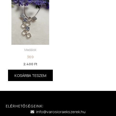
Medálok
369
2.400
Ft
KOSÁRBA TESZEM
ELÉRHETŐSÉGEINK:
info@varosioraekszerek.hu