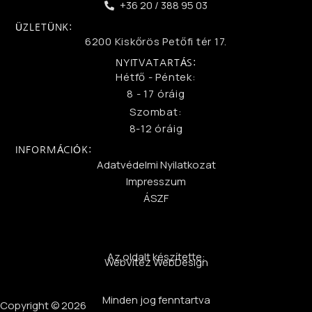
+36 20 / 388 95 03
ÜZLETÜNK:
6200 Kiskőrös Petőfi tér 17.
NYITVATARTÁS:
Hétfő - Péntek:
8 - 17 óráig
Szombat:
8-12 óráig
INFORMÁCIÓK:
Adatvédelmi Nyilatkozat
Impresszum
ÁSZF
Az oldalt készítette:
WebVitéz WebDesign
Minden jog fenntartva
Copyright © 2026