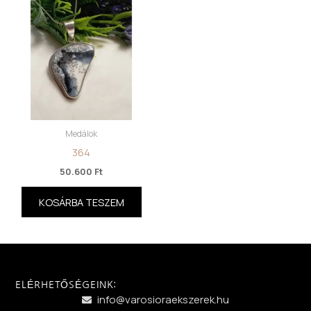
Medálok
364
50.600
Ft
KOSÁRBA TESZEM
ELÉRHETŐSÉGEINK:
info@varosioraekszerek.hu