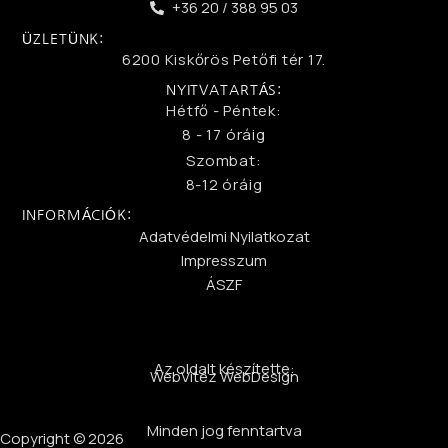
+36 20 / 388 95 03
ÜZLETÜNK:
6200 Kiskőrös Petőfi tér 17.
NYITVATARTÁS:
Hétfő - Péntek:
8 - 17 óráig
Szombat:
8-12 óráig
INFORMÁCIÓK:
Adatvédelmi Nyilatkozat
Impresszum
ÁSZF
Az oldalt készítette:
WebVitéz WebDesign
Minden jog fenntartva
Copyright © 2026