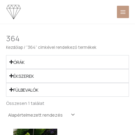
Skip
to
content
364
Kezdőlap
/ “364” címkével rendelkező termékek
ÓRÁK
ÉKSZEREK
FÜLBEVALÓK
Összesen 1 találat