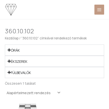
Skip
to
content
360.10.102
Kezdőlap
/ “360.10.102” címkével rendelkező termékek
ÓRÁK
ÉKSZEREK
FÜLBEVALÓK
Összesen 1 találat