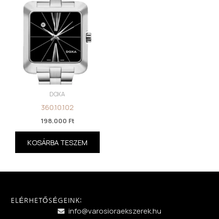
DOXA
360.10.102
198.000
Ft
KOSÁRBA TESZEM
ELÉRHETŐSÉGEINK:
info@varosioraekszerek.hu