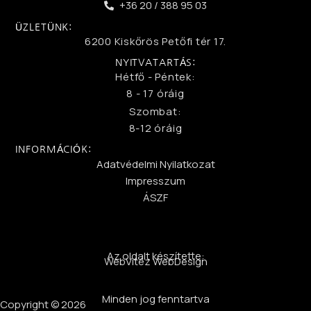
+36 20 / 388 95 03
ÜZLETÜNK:
6200 Kiskőrös Petőfi tér 17.
NYITVATARTÁS:
Hétfő - Péntek:
8 - 17 óráig
Szombat:
8-12 óráig
INFORMÁCIÓK:
Adatvédelmi Nyilatkozat
Impresszum
ÁSZF
Az oldalt készítette:
WebVitéz WebDesign
Minden jog fenntartva
Copyright © 2026