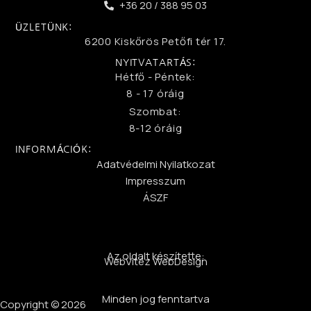
+36 20 / 388 95 03
ÜZLETÜNK:
6200 Kiskőrös Petőfi tér 17.
NYITVATARTÁS:
Hétfő - Péntek:
8 - 17 óráig
Szombat:
8-12 óráig
INFORMÁCIÓK:
Adatvédelmi Nyilatkozat
Impresszum
ÁSZF
Az oldalt készítette:
WebVitéz WebDesign
Minden jog fenntartva
Copyright © 2026