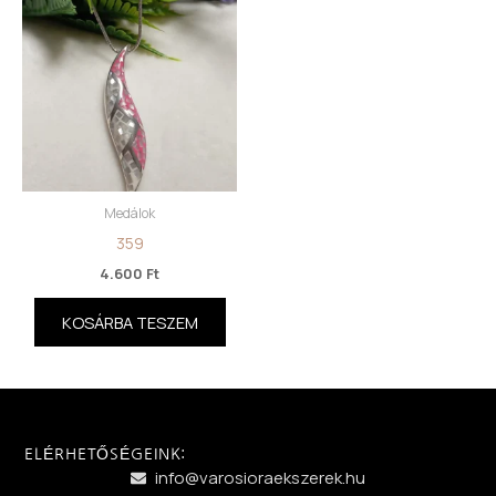
Medálok
359
4.600
Ft
KOSÁRBA TESZEM
ELÉRHETŐSÉGEINK:
info@varosioraekszerek.hu