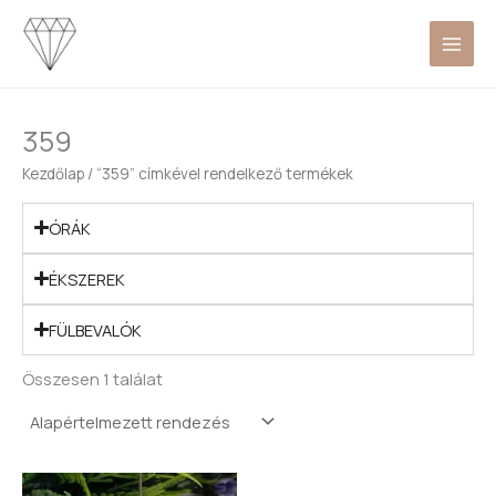
Skip
to
content
359
Kezdőlap
/ “359” címkével rendelkező termékek
ÓRÁK
ÉKSZEREK
FÜLBEVALÓK
Összesen 1 találat