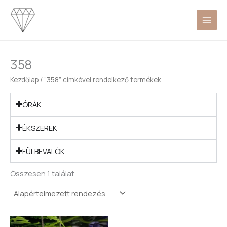
Skip
to
content
358
Kezdőlap
/ “358” címkével rendelkező termékek
ÓRÁK
ÉKSZEREK
FÜLBEVALÓK
Összesen 1 találat