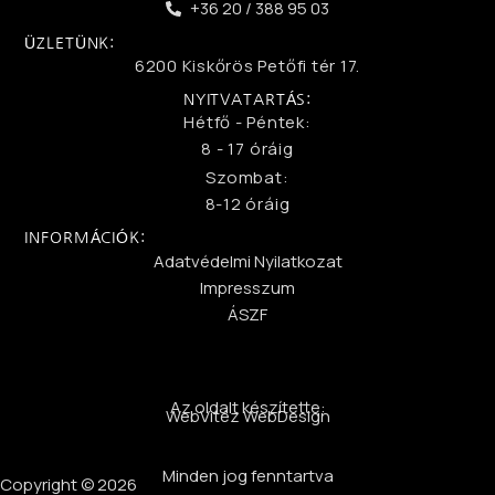
+36 20 / 388 95 03
ÜZLETÜNK:
6200 Kiskőrös Petőfi tér 17.
NYITVATARTÁS:
Hétfő - Péntek:
8 - 17 óráig
Szombat:
8-12 óráig
INFORMÁCIÓK:
Adatvédelmi Nyilatkozat
Impresszum
ÁSZF
Az oldalt készítette:
WebVitéz WebDesign
Minden jog fenntartva
Copyright © 2026