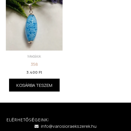
Medálok
358
3.400
Ft
KOSÁRBA TESZEM
ELÉRHETŐSÉGEINK:
info@varosioraekszerek.hu