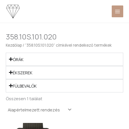
Skip
to
content
358.10S.101.020
Kezdőlap
/ “358.10S.101.020” címkével rendelkező termékek
ÓRÁK
ÉKSZEREK
FÜLBEVALÓK
Összesen 1 találat