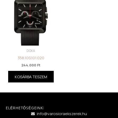
DOXA
358.10S.101.020
244.000
Ft
KOSÁRBA TESZEM
ELÉRHETŐSÉGEINK:
info@varosioraekszerek.hu