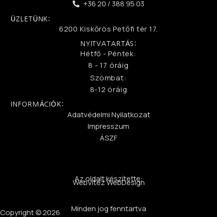
+36 20 / 388 95 03
ÜZLETÜNK:
6200 Kiskőrös Petőfi tér 17.
NYITVATARTÁS:
Hétfő - Péntek:
8 - 17 óráig
Szombat:
8-12 óráig
INFORMÁCIÓK:
Adatvédelmi Nyilatkozat
Impresszum
ÁSZF
Az oldalt készítette:
WebVitéz WebDesign
Minden jog fenntartva
Copyright © 2026