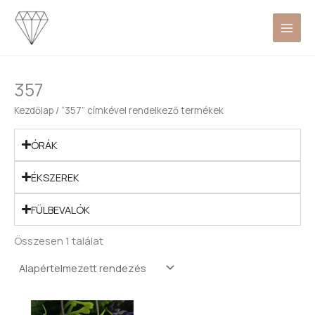
Skip
to
content
357
Kezdőlap
/ “357” címkével rendelkező termékek
ÓRÁK
ÉKSZEREK
FÜLBEVALÓK
Összesen 1 találat