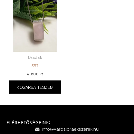
Medálok
357
4.800
Ft
KOSÁRBA TESZEM
ELÉRHETŐSÉGEINK:
info@varosioraekszerek.hu