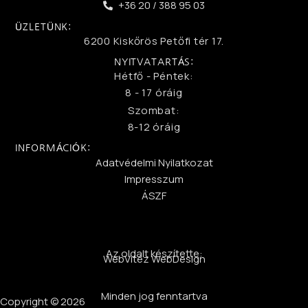
+36 20 / 388 95 03
ÜZLETÜNK:
6200 Kiskőrös Petőfi tér 17.
NYITVATARTÁS:
Hétfő - Péntek:
8 - 17 óráig
Szombat:
8-12 óráig
INFORMÁCIÓK:
Adatvédelmi Nyilatkozat
Impresszum
ÁSZF
Az oldalt készítette:
WebVitéz WebDesign
Minden jog fenntartva
Copyright © 2026