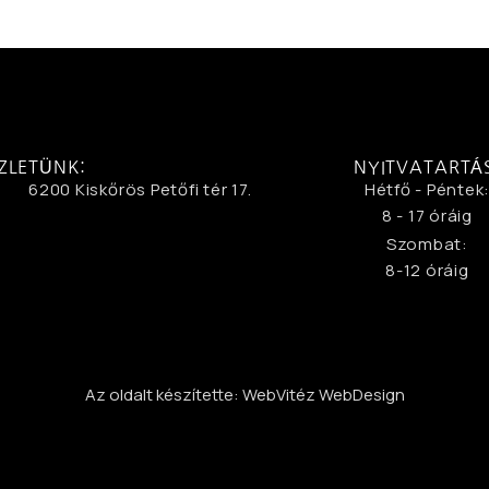
ZLETÜNK:
NYITVATARTÁ
6200 Kiskőrös Petőfi tér 17.
Hétfő - Péntek
8 - 17 óráig
Szombat:
8-12 óráig
Az oldalt készítette: WebVitéz WebDesign