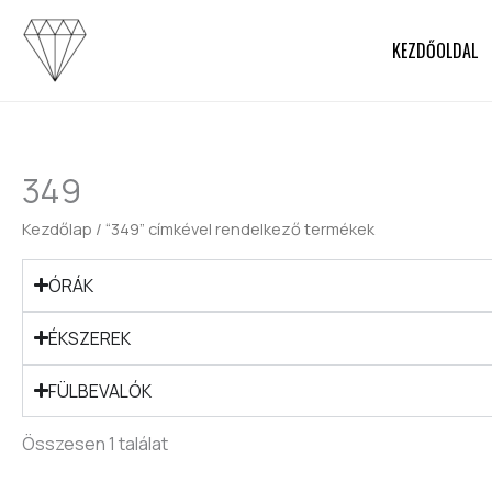
Skip
to
KEZDŐOLDAL
content
349
Kezdőlap
/ “349” címkével rendelkező termékek
ÓRÁK
ÉKSZEREK
FÜLBEVALÓK
Összesen 1 találat