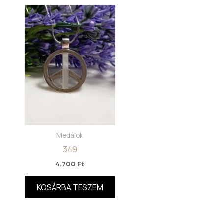
Medálok
349
4.700
Ft
KOSÁRBA TESZEM