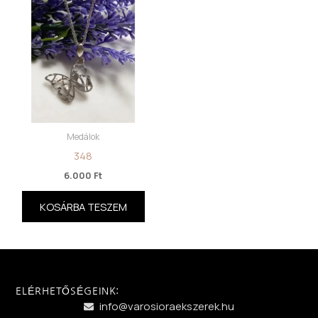
Medálok
348
6.000
Ft
KOSÁRBA TESZEM
ELÉRHETŐSÉGEINK:
info@varosioraekszerek.hu