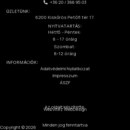
+36 20 / 388 95 03
ÜZLETÜNK:
6200 Kiskőrös Petőfi tér 17.
NYITVATARTÁS:
Hétfő - Péntek:
8 - 17 óráig
Szombat:
8-12 óráig
INFORMÁCIÓK:
Adatvédelmi Nyilatkozat
Impresszum
ÁSZF
Az oldalt készítette:
WebVitéz WebDesign
Minden jog fenntartva
Copyright © 2026