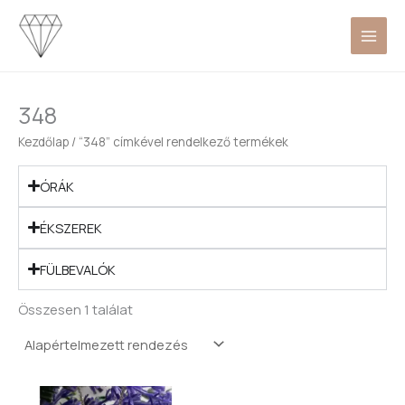
Skip
to
content
348
Kezdőlap
/ “348” címkével rendelkező termékek
ÓRÁK
ÉKSZEREK
FÜLBEVALÓK
Összesen 1 találat