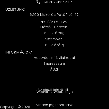
+36 20 / 388 95 03
ÜZLETÜNK:
6200 Kiskőrös Petőfi tér 17.
NYITVATARTÁS:
Hétfő - Péntek:
8 - 17 óráig
Szombat:
8-12 óráig
INFORMÁCIÓK:
Adatvédelmi Nyilatkozat
Impresszum
ÁSZF
Az oldalt készítette:
WebVitéz WebDesign
Minden jog fenntartva
Copyright © 2026