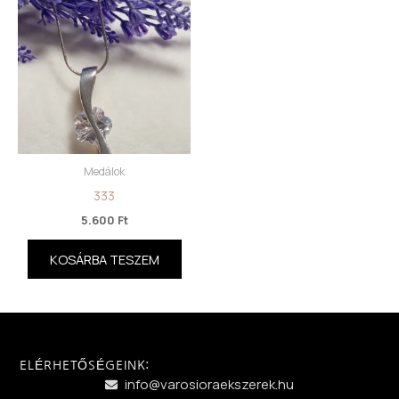
Medálok
333
5.600
Ft
KOSÁRBA TESZEM
ELÉRHETŐSÉGEINK:
info@varosioraekszerek.hu