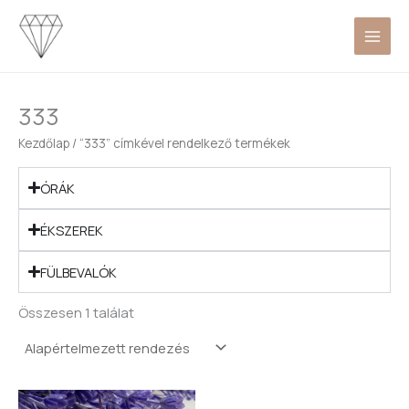
Skip
to
content
333
Kezdőlap
/ “333” címkével rendelkező termékek
ÓRÁK
ÉKSZEREK
FÜLBEVALÓK
Összesen 1 találat