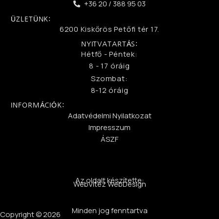
+36 20 / 388 95 03
ÜZLETÜNK:
6200 Kiskőrös Petőfi tér 17.
NYITVATARTÁS:
Hétfő - Péntek:
8 - 17 óráig
Szombat:
8-12 óráig
INFORMÁCIÓK:
Adatvédelmi Nyilatkozat
Impresszum
ÁSZF
Az oldalt készítette:
WebVitéz WebDesign
Minden jog fenntartva
Copyright © 2026