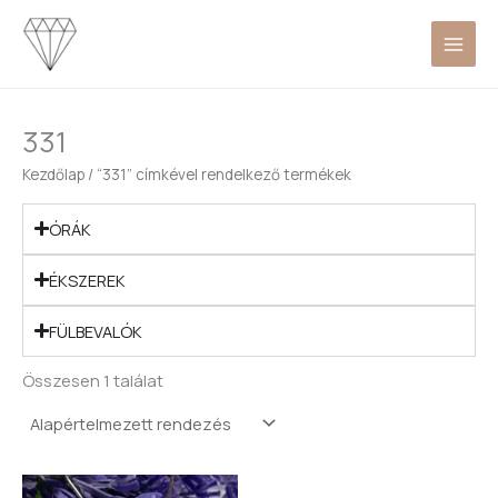
Skip
to
content
331
Kezdőlap
/ “331” címkével rendelkező termékek
ÓRÁK
ÉKSZEREK
FÜLBEVALÓK
Összesen 1 találat