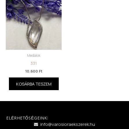
Medálok
331
10.600
Ft
KOSÁRBA TESZEM
ELÉRHETŐSÉGEINK:
info@varosioraekszerek.hu