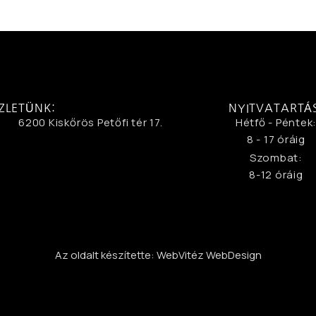
ZLETÜNK:
NYITVATARTÁ
6200 Kiskőrös Petőfi tér 17.
Hétfő - Péntek
8 - 17 óráig
Szombat:
8-12 óráig
Az oldalt készítette: WebVitéz WebDesign