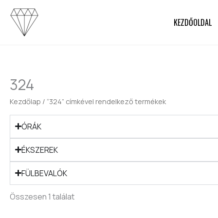
Skip
to
KEZDŐOLDAL
content
324
Kezdőlap
/ “324” címkével rendelkező termékek
ÓRÁK
ÉKSZEREK
FÜLBEVALÓK
Összesen 1 találat