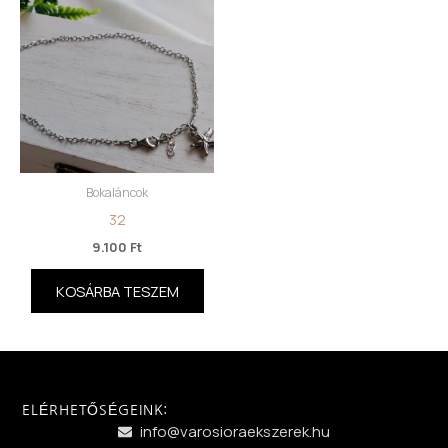
Bokaláncok
32
9.100
Ft
KOSÁRBA TESZEM
ELÉRHETŐSÉGEINK:
info@varosioraekszerek.hu