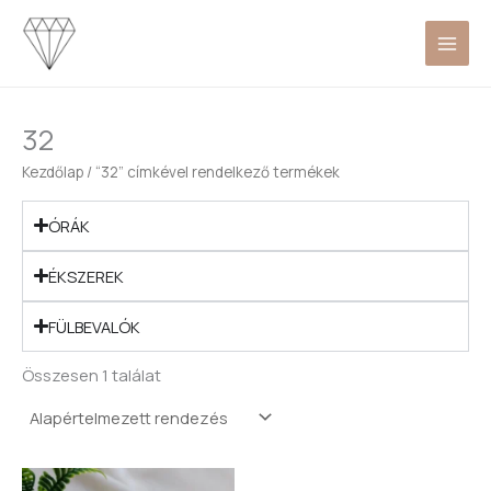
Skip
to
content
32
Kezdőlap
/ “32” címkével rendelkező termékek
ÓRÁK
ÉKSZEREK
FÜLBEVALÓK
Összesen 1 találat