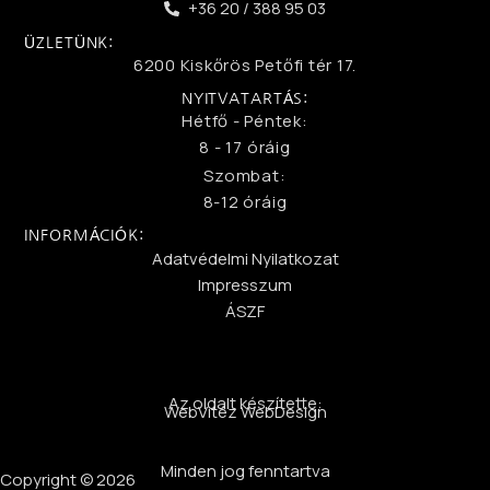
+36 20 / 388 95 03
ÜZLETÜNK:
6200 Kiskőrös Petőfi tér 17.
NYITVATARTÁS:
Hétfő - Péntek:
8 - 17 óráig
Szombat:
8-12 óráig
INFORMÁCIÓK:
Adatvédelmi Nyilatkozat
Impresszum
ÁSZF
Az oldalt készítette:
WebVitéz WebDesign
Minden jog fenntartva
Copyright © 2026