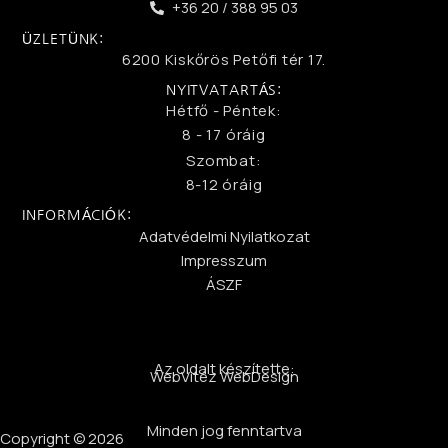
+36 20 / 388 95 03
ÜZLETÜNK:
6200 Kiskőrös Petőfi tér 17.
NYITVATARTÁS:
Hétfő - Péntek:
8 - 17 óráig
Szombat:
8-12 óráig
INFORMÁCIÓK:
Adatvédelmi Nyilatkozat
Impresszum
ÁSZF
Az oldalt készítette:
WebVitéz WebDesign
Minden jog fenntartva
Copyright © 2026