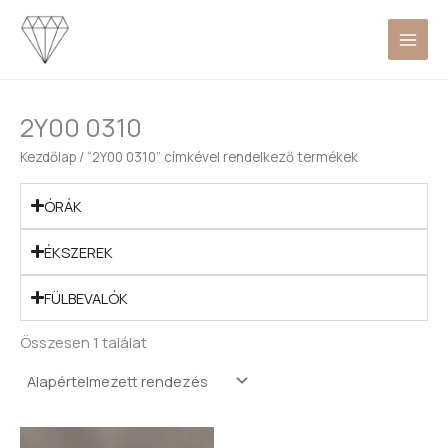
Skip
to
content
2Y00 0310
Kezdőlap
/ “2Y00 0310” címkével rendelkező termékek
ÓRÁK
ÉKSZEREK
FÜLBEVALÓK
Összesen 1 találat