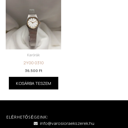
Karórák
2Y00 0310
36.500
Ft
KOSÁRBA TESZEM
ELÉRHETŐSÉGEINK:
info@varosioraekszerek.hu