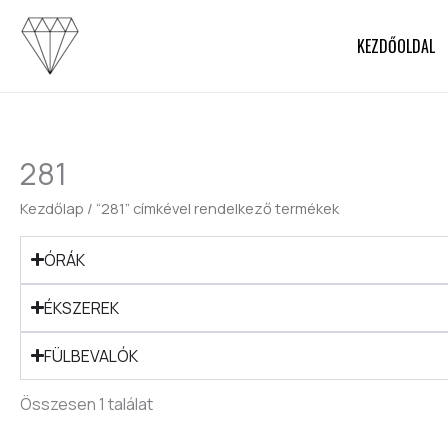
Skip
to
KEZDŐOLDAL
content
281
Kezdőlap
/ “281” címkével rendelkező termékek
ÓRÁK
ÉKSZEREK
FÜLBEVALÓK
Összesen 1 találat