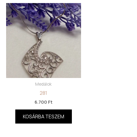
Medálok
281
6.700
Ft
KOSÁRBA TESZEM