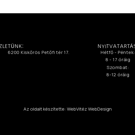
ZLETÜNK:
NYITVATARTÁ
6200 Kiskőrös Petőfi tér 17.
Hétfő - Péntek
8 - 17 óráig
Szombat:
8-12 óráig
Az oldalt készítette: WebVitéz WebDesign