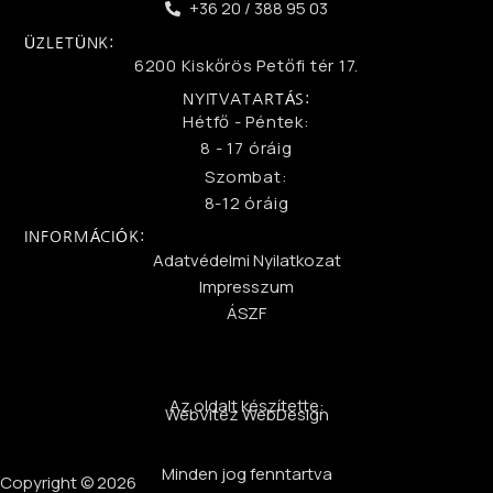
+36 20 / 388 95 03
ÜZLETÜNK:
6200 Kiskőrös Petőfi tér 17.
NYITVATARTÁS:
Hétfő - Péntek:
8 - 17 óráig
Szombat:
8-12 óráig
INFORMÁCIÓK:
Adatvédelmi Nyilatkozat
Impresszum
ÁSZF
Az oldalt készítette:
WebVitéz WebDesign
Minden jog fenntartva
Copyright © 2026