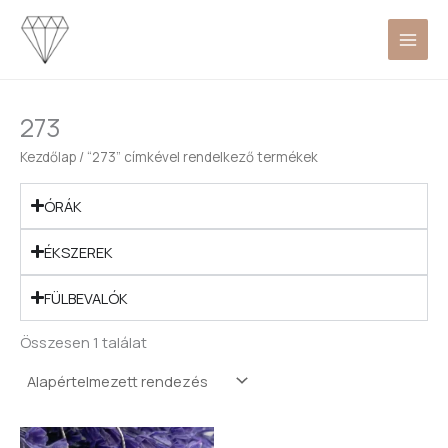
Skip
to
content
273
Kezdőlap
/ “273” címkével rendelkező termékek
ÓRÁK
ÉKSZEREK
FÜLBEVALÓK
Összesen 1 találat