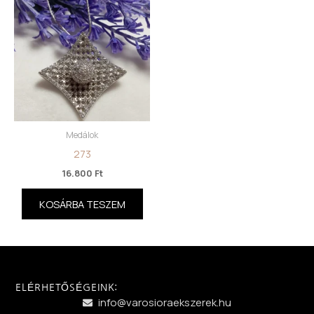
Medálok
273
16.800
Ft
KOSÁRBA TESZEM
ELÉRHETŐSÉGEINK:
info@varosioraekszerek.hu