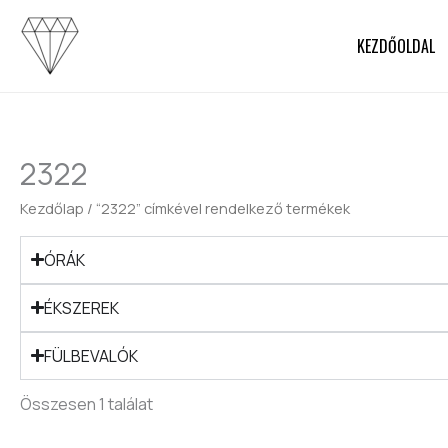
Skip
to
KEZDŐOLDAL
content
2322
Kezdőlap
/ “2322” címkével rendelkező termékek
ÓRÁK
ÉKSZEREK
FÜLBEVALÓK
Összesen 1 találat