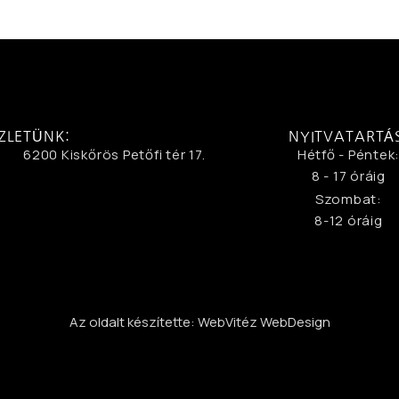
ZLETÜNK:
NYITVATARTÁ
6200 Kiskőrös Petőfi tér 17.
Hétfő - Péntek
8 - 17 óráig
Szombat:
8-12 óráig
Az oldalt készítette: WebVitéz WebDesign