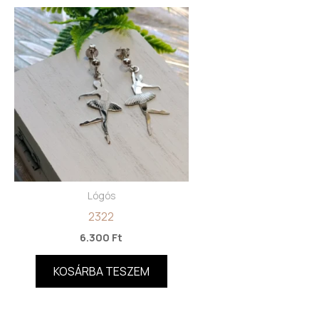
Lógós
2322
6.300
Ft
KOSÁRBA TESZEM