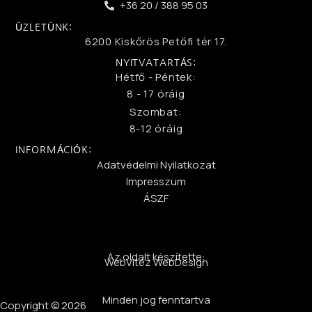
+36 20 / 388 95 03
ÜZLETÜNK:
6200 Kiskőrös Petőfi tér 17.
NYITVATARTÁS:
Hétfő - Péntek:
8 - 17 óráig
Szombat:
8-12 óráig
INFORMÁCIÓK:
Adatvédelmi Nyilatkozat
Impresszum
ÁSZF
Az oldalt készítette:
WebVitéz WebDesign
Minden jog fenntartva
Copyright © 2026