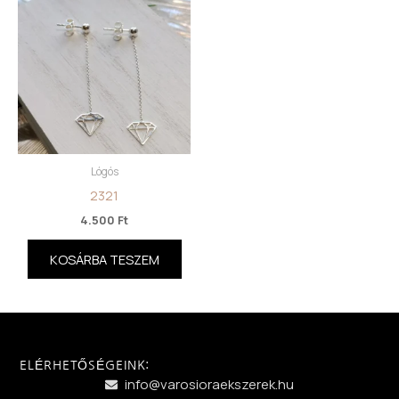
Lógós
2321
4.500
Ft
KOSÁRBA TESZEM
ELÉRHETŐSÉGEINK:
info@varosioraekszerek.hu