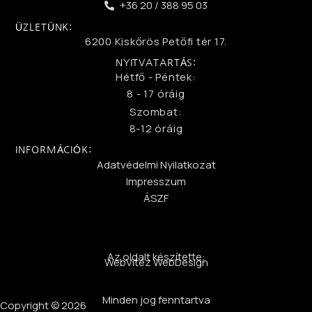
+36 20 / 388 95 03
ÜZLETÜNK:
6200 Kiskőrös Petőfi tér 17.
NYITVATARTÁS:
Hétfő - Péntek:
8 - 17 óráig
Szombat:
8-12 óráig
INFORMÁCIÓK:
Adatvédelmi Nyilatkozat
Impresszum
ÁSZF
Az oldalt készítette:
WebVitéz WebDesign
Minden jog fenntartva
Copyright © 2026