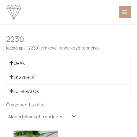
Skip
to
content
2230
Kezdőlap
/ “2230” címkével rendelkező termékek
ÓRÁK
ÉKSZEREK
FÜLBEVALÓK
Összesen 1 találat