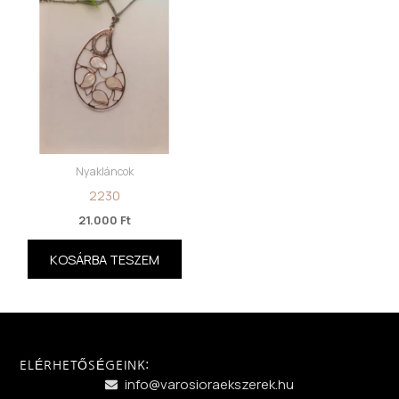
Nyakláncok
2230
21.000
Ft
KOSÁRBA TESZEM
ELÉRHETŐSÉGEINK:
info@varosioraekszerek.hu