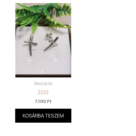
Beszúrós
2222
7.100
Ft
KOSÁRBA TESZEM