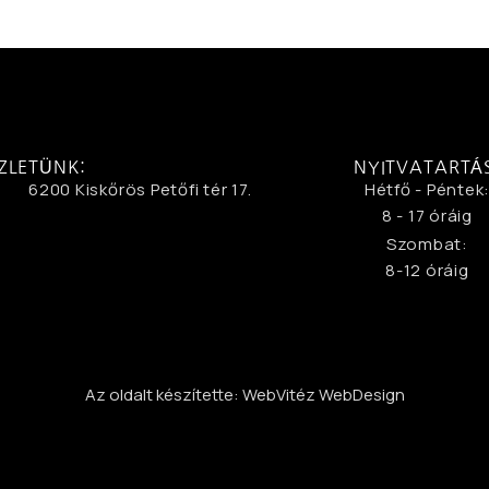
ZLETÜNK:
NYITVATARTÁ
6200 Kiskőrös Petőfi tér 17.
Hétfő - Péntek
8 - 17 óráig
Szombat:
8-12 óráig
Az oldalt készítette: WebVitéz WebDesign