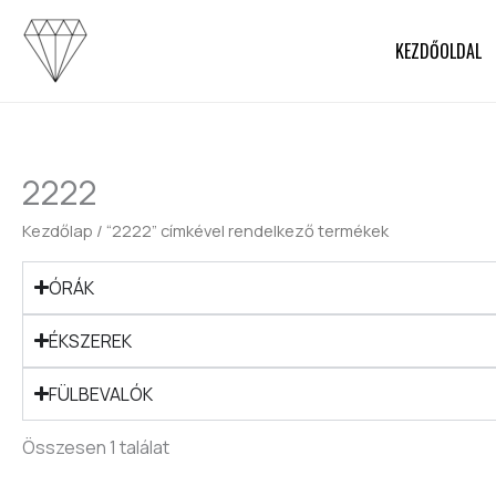
Skip
to
KEZDŐOLDAL
content
2222
Kezdőlap
/ “2222” címkével rendelkező termékek
ÓRÁK
ÉKSZEREK
FÜLBEVALÓK
Összesen 1 találat