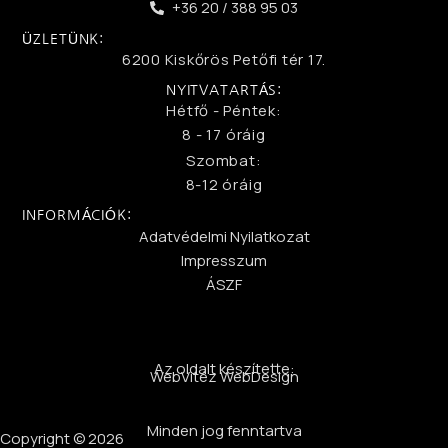
+36 20 / 388 95 03
ÜZLETÜNK:
6200 Kiskőrös Petőfi tér 17.
NYITVATARTÁS:
Hétfő - Péntek:
8 - 17 óráig
Szombat:
8-12 óráig
INFORMÁCIÓK:
Adatvédelmi Nyilatkozat
Impresszum
ÁSZF
Az oldalt készítette:
WebVitéz WebDesign
Minden jog fenntartva
Copyright © 2026