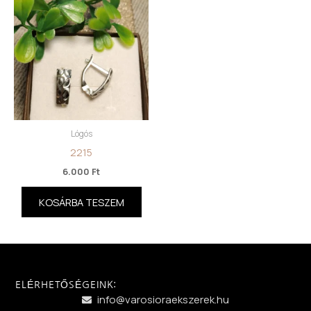
Lógós
2215
6.000
Ft
KOSÁRBA TESZEM
ELÉRHETŐSÉGEINK:
info@varosioraekszerek.hu