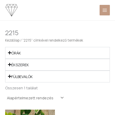
Skip
to
content
2215
Kezdőlap
/ “2215” címkével rendelkező termékek
ÓRÁK
ÉKSZEREK
FÜLBEVALÓK
Összesen 1 találat