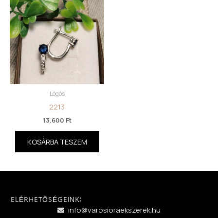
Lógós
2213
13.600
Ft
KOSÁRBA TESZEM
ELÉRHETŐSÉGEINK:
info@varosioraekszerek.hu