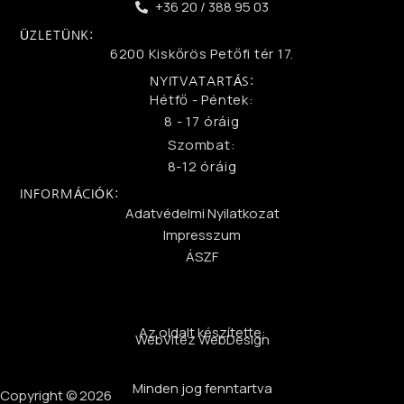
+36 20 / 388 95 03
ÜZLETÜNK:
6200 Kiskőrös Petőfi tér 17.
NYITVATARTÁS:
Hétfő - Péntek:
8 - 17 óráig
Szombat:
8-12 óráig
INFORMÁCIÓK:
Adatvédelmi Nyilatkozat
Impresszum
ÁSZF
Az oldalt készítette:
WebVitéz WebDesign
Minden jog fenntartva
Copyright © 2026