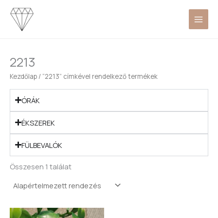
Skip
to
content
2213
Kezdőlap
/ “2213” címkével rendelkező termékek
ÓRÁK
ÉKSZEREK
FÜLBEVALÓK
Összesen 1 találat