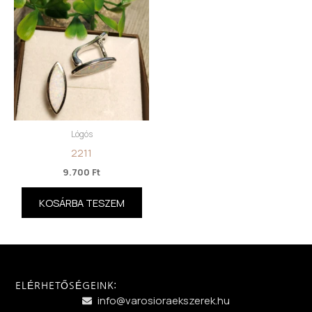
Lógós
2211
9.700
Ft
KOSÁRBA TESZEM
ELÉRHETŐSÉGEINK:
info@varosioraekszerek.hu