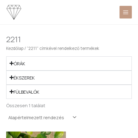
Skip
to
content
2211
Kezdőlap
/ “2211” címkével rendelkező termékek
ÓRÁK
ÉKSZEREK
FÜLBEVALÓK
Összesen 1 találat