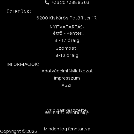
+36 20 / 388 95 03
ÜZLETÜNK:
6200 Kiskőrös Petőfi tér 17.
NYITVATARTÁS:
Hétfő - Péntek:
8 - 17 óráig
Szombat:
8-12 óráig
INFORMÁCIÓK:
Adatvédelmi Nyilatkozat
Impresszum
ÁSZF
Az oldalt készítette:
WebVitéz WebDesign
Minden jog fenntartva
Copyright © 2026