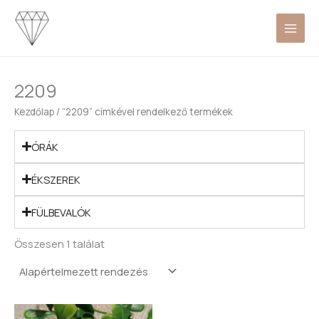
Skip
to
content
2209
Kezdőlap
/ “2209” címkével rendelkező termékek
ÓRÁK
ÉKSZEREK
FÜLBEVALÓK
Összesen 1 találat