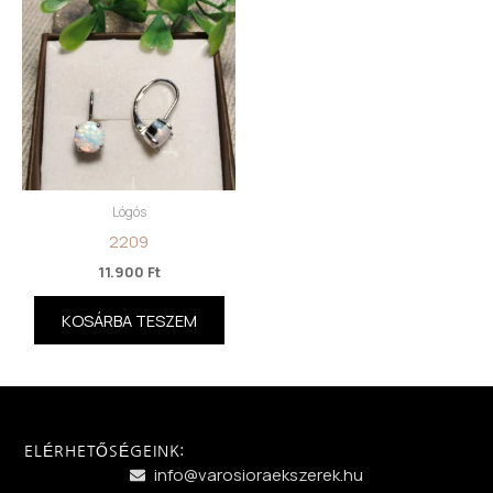
Lógós
2209
11.900
Ft
KOSÁRBA TESZEM
ELÉRHETŐSÉGEINK:
info@varosioraekszerek.hu