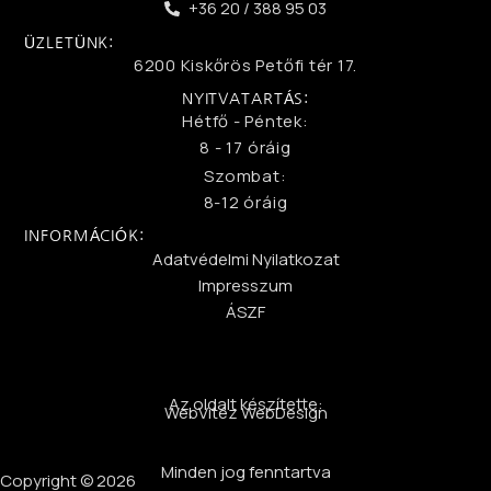
+36 20 / 388 95 03
ÜZLETÜNK:
6200 Kiskőrös Petőfi tér 17.
NYITVATARTÁS:
Hétfő - Péntek:
8 - 17 óráig
Szombat:
8-12 óráig
INFORMÁCIÓK:
Adatvédelmi Nyilatkozat
Impresszum
ÁSZF
Az oldalt készítette:
WebVitéz WebDesign
Minden jog fenntartva
Copyright © 2026