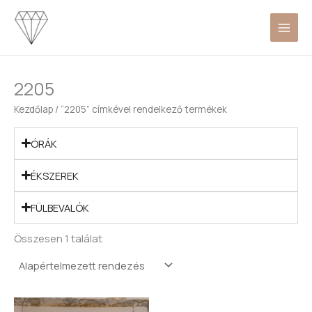
Skip
to
content
2205
Kezdőlap
/ “2205” címkével rendelkező termékek
ÓRÁK
ÉKSZEREK
FÜLBEVALÓK
Összesen 1 találat