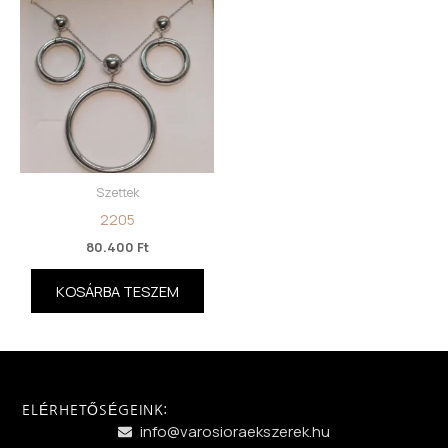
Szettek
2205
80.400
Ft
KOSÁRBA TESZEM
ELÉRHETŐSÉGEINK:
info@varosioraekszerek.hu