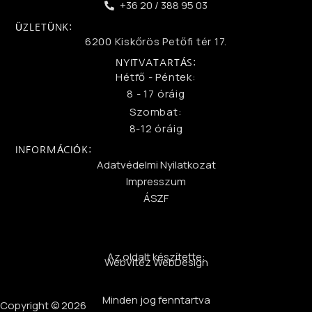
+36 20 / 388 95 03
ÜZLETÜNK:
6200 Kiskőrös Petőfi tér 17.
NYITVATARTÁS:
Hétfő - Péntek:
8 - 17 óráig
Szombat:
8-12 óráig
INFORMÁCIÓK:
Adatvédelmi Nyilatkozat
Impresszum
ÁSZF
Az oldalt készítette:
WebVitéz WebDesign
Minden jog fenntartva
Copyright © 2026